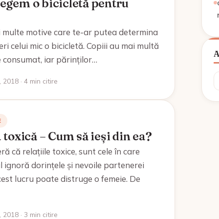
egem o bicicletă pentru
i multe motive care te-ar putea determina
eri celui mic o bicicletă. Copiii au mai multă
 consumat, iar părinților…
A
 2018 · 4 min citire
E
 toxică – Cum să ieși din ea?
ă că relațiile toxice, sunt cele în care
 ignoră dorințele și nevoile partenerei
acest lucru poate distruge o femeie. De
 2018 · 3 min citire