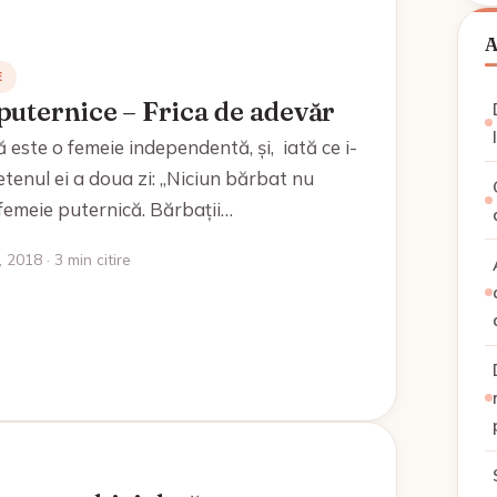
E
puternice – Frica de adevăr
ă este o femeie independentă, și, iată ce i-
ietenul ei a doua zi: „Niciun bărbat nu
femeie puternică. Bărbații…
 2018 · 3 min citire