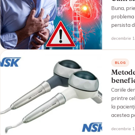
Buna, pri
problema 
persista d
decembrie 1,
BLOG
Metode 
benefic
Cariile de
printre c
la pacienț
acestea p
decembrie 1,