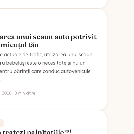
area unui scaun auto potrivit
 micuțul tău
ile actuale de trafic, utilizarea unui scaun
u bebeluși este o necesitate și nu un
entru părinții care conduc autovehicule;
s,…
 2018 · 3 min citire
E
tratezi palpitatiile ?!