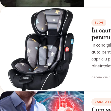
BLOG
În căut
pentru
În condiți
auto pentr
capriciu p
bineînțele
decembrie 1,
SANATAT
Cum sa 