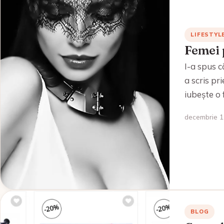
LIFESTYL
Femei 
I-a spus c
a scris pr
iubește o 
decembrie 1,
BLOG