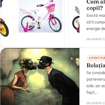
Cum al
copii?
Există ma
să îi cump
energie de
decembrie 1,
LIFESTYL
Relația
Se consider
partenerul
sale, iar 
fapt,…
decembrie 1,