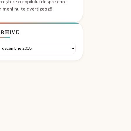
creștere a copilului despre care
nimeni nu te avertizează
ARHIVE
rhive