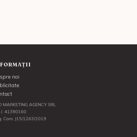
NFORMAȚII
spre noi
blicitate
ntact
O MARKETING AGENCY SRL
.I. 41380160
g. Com. J15/1263/2019