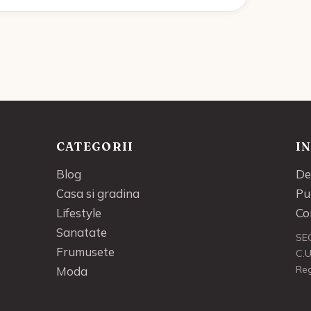
CATEGORII
I
Blog
De
Casa si gradina
Pu
Lifestyle
Co
Sanatate
SE
Frumusete
C.U
Re
Moda