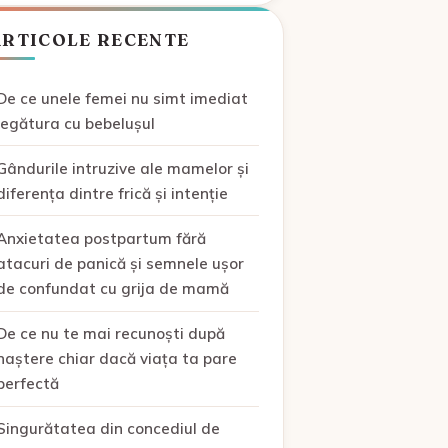
ARTICOLE RECENTE
De ce unele femei nu simt imediat
legătura cu bebelușul
Gândurile intruzive ale mamelor și
diferența dintre frică și intenție
Anxietatea postpartum fără
atacuri de panică și semnele ușor
de confundat cu grija de mamă
De ce nu te mai recunoști după
naștere chiar dacă viața ta pare
perfectă
Singurătatea din concediul de