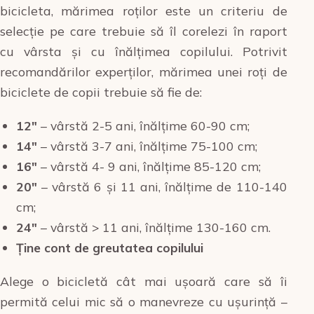
bicicleta, mărimea roților este un criteriu de
selecție pe care trebuie să îl corelezi în raport
cu vârsta și cu înălțimea copilului. Potrivit
recomandărilor experților, mărimea unei roți de
biciclete de copii trebuie să fie de:
12″
– vârstă 2-5 ani, înălțime 60-90 cm;
14″
– vârstă 3-7 ani, înălțime 75-100 cm;
16″
– vârstă 4- 9 ani, înălțime 85-120 cm;
20″
– vârstă 6 și 11 ani, înălțime de 110-140
cm;
24″
– vârstă > 11 ani, înălțime 130-160 cm.
Ține cont de greutatea copilului
Alege o bicicletă cât mai ușoară care să îi
permită celui mic să o manevreze cu ușurință –