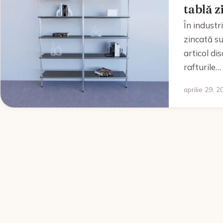
tablă z
În industri
zincată su
articol di
rafturile…
aprilie 29, 2