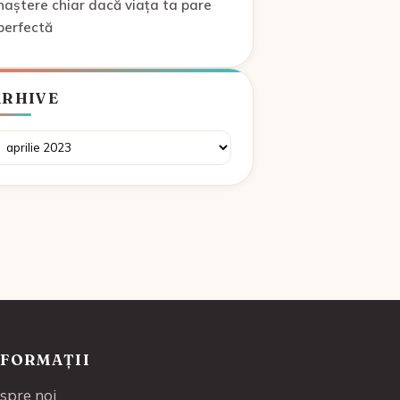
naștere chiar dacă viața ta pare
perfectă
ARHIVE
rhive
NFORMAȚII
spre noi