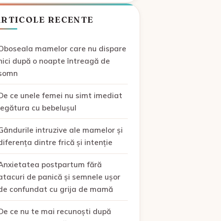
ARTICOLE RECENTE
Oboseala mamelor care nu dispare
nici după o noapte întreagă de
somn
De ce unele femei nu simt imediat
legătura cu bebelușul
Gândurile intruzive ale mamelor și
diferența dintre frică și intenție
Anxietatea postpartum fără
atacuri de panică și semnele ușor
de confundat cu grija de mamă
De ce nu te mai recunoști după