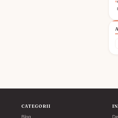
A
CATEGORII
I
Blog
De