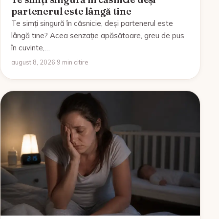
partenerul este lângă tine
Te simți singură în căsnicie, deși partenerul este
lângă tine? Acea senzație apăsătoare, greu de pus
în cuvinte,…
august 8, 2026
·
9 min citire