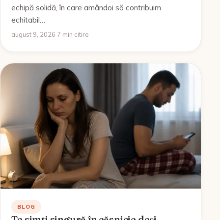
echipă solidă, în care amândoi să contribuim
echitabil…
august 9, 2026
·
7 min citire
BLOG
Te simți singură în căsnicie deși