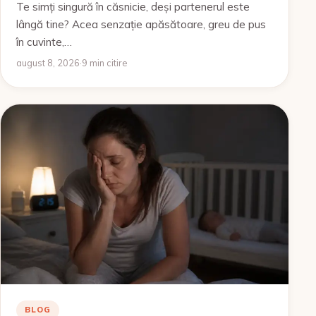
Te simți singură în căsnicie, deși partenerul este
lângă tine? Acea senzație apăsătoare, greu de pus
în cuvinte,…
august 8, 2026
·
9 min citire
BLOG