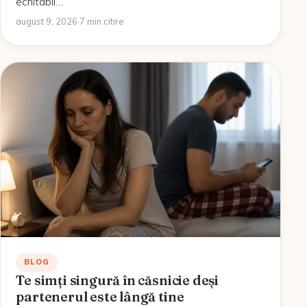
echitabil…
august 9, 2026
·
7 min citire
BLOG
Te simți singură în căsnicie deși
partenerul este lângă tine