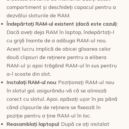
compartiment și deschideți capacul pentru a
dezvălui sloturile de RAM.
Îndepărtați RAM-ul existent (dacă este cazul)
:
Dacă aveți deja RAM în laptop, îndepărtați-l
cu grijă înainte de a adăuga RAM-ul nou.
Acest lucru implică de obicei glisarea celor
două clipsuri de reținere pentru a elibera
RAM-ul și apoi trăgând RAM-ul în sus pentru
a-l scoate din slot.
Instalați RAM-ul nou
: Poziționați RAM-ul nou
în slotul gol, asigurându-vă că se aliniază
corect cu slotul. Apoi, apăsați ușor în jos până
când clipsurile de reținere se fixează în
poziție pentru a ține RAM-ul în loc.
Reasamblați laptopul
: După ce ați instalat