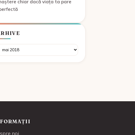
naștere chiar dacă viața ta pare
perfectă
ARHIVE
rhive
NFORMAȚII
spre noi