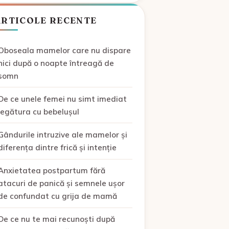
ARTICOLE RECENTE
Oboseala mamelor care nu dispare
nici după o noapte întreagă de
somn
De ce unele femei nu simt imediat
legătura cu bebelușul
Gândurile intruzive ale mamelor și
diferența dintre frică și intenție
Anxietatea postpartum fără
atacuri de panică și semnele ușor
de confundat cu grija de mamă
De ce nu te mai recunoști după