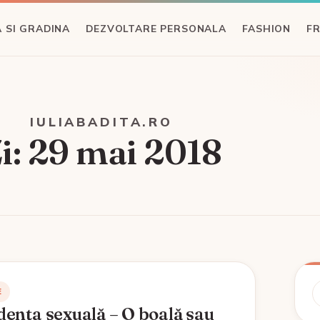
 SI GRADINA
DEZVOLTARE PERSONALA
FASHION
F
IULIABADITA.RO
i:
29 mai 2018
C
E
ența sexuală – O boală sau