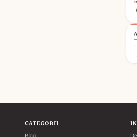
A
CATEGORII
I
Blog
De