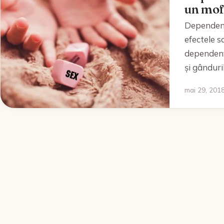
un mof
Dependenț
efectele s
dependenț
și gânduri
mai 29, 2018 