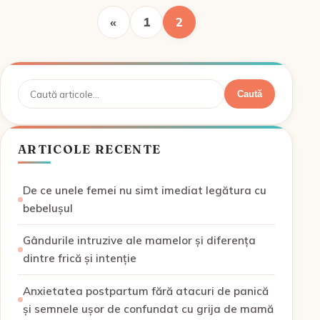
Paginație
«
1
2
articole
Caută
Caută
ARTICOLE RECENTE
De ce unele femei nu simt imediat legătura cu
bebelușul
Gândurile intruzive ale mamelor și diferența
dintre frică și intenție
Anxietatea postpartum fără atacuri de panică
și semnele ușor de confundat cu grija de mamă