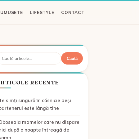
RUMUSETE
LIFESTYLE
CONTACT
aută
Caută
ARTICOLE RECENTE
Te simți singură în căsnicie deși
partenerul este lângă tine
Oboseala mamelor care nu dispare
nici după o noapte întreagă de
somn