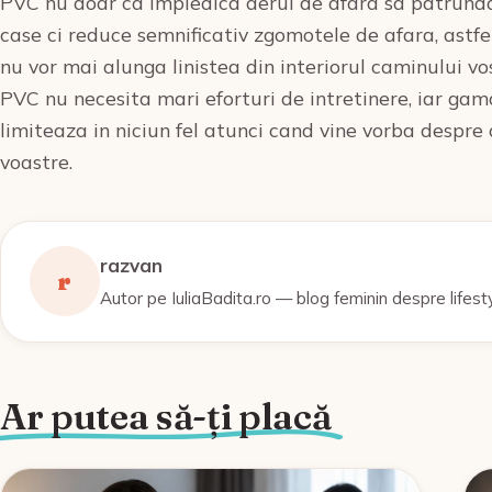
PVC nu doar ca impiedica aerul de afara sa patrunda i
case ci reduce semnificativ zgomotele de afara, astfel
nu vor mai alunga linistea din interiorul caminului v
PVC nu necesita mari eforturi de intretinere, iar gama 
limiteaza in niciun fel atunci cand vine vorba despre 
voastre.
razvan
r
Autor pe IuliaBadita.ro — blog feminin despre lifest
Ar putea să-ți placă