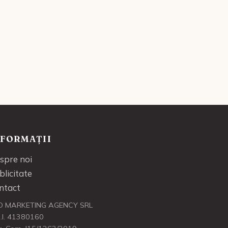
NFORMAȚII
spre noi
blicitate
ntact
O MARKETING AGENCY SRL
.I. 41380160