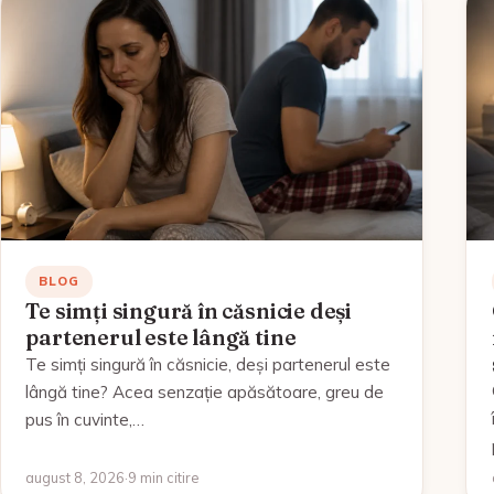
BLOG
Te simți singură în căsnicie deși
partenerul este lângă tine
Te simți singură în căsnicie, deși partenerul este
lângă tine? Acea senzație apăsătoare, greu de
pus în cuvinte,…
august 8, 2026
·
9 min citire