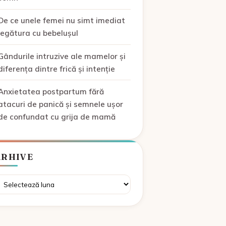
De ce unele femei nu simt imediat
legătura cu bebelușul
Gândurile intruzive ale mamelor și
diferența dintre frică și intenție
Anxietatea postpartum fără
atacuri de panică și semnele ușor
de confundat cu grija de mamă
ARHIVE
rhive