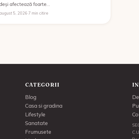
deși afectează foarte…
august 5, 2026
·
7 min citire
CATEGORII
I
Blog
De
Casa si gradina
Pu
Lifestyle
Co
Sanatate
SE
Frumusete
C.U