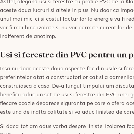
Astfel, alegand usi si ferestre cu profile PVC de la
Kla
aceste doua lucruri si altele in plus. Nu doar ca impa
unul mai mic, ci si costul facturilor la energie va fi re
vor fi mai bine izolate si nu vor permite curentilor de
indiferent de anotimp.
Usi si ferestre din PVC pentru un pl
Insa nu doar aceste doua aspecte fac din usile si feres
preferintelor atat a constructorilor cat si a oamenilo
construiasca o casa. De-a lungul timpului am discut
beneficii aduc un set de usi si ferestre din PVC unei
fiecare ocazie deoarece siguranta pe care o ofera a
este una de inalta calitate si va aduc linistea de care
Si daca tot am adus vorba despre liniste, izolarea foa