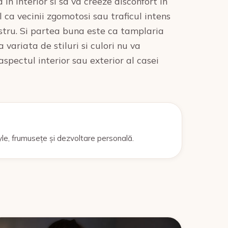
n interior si sa va creeze disconfort in
 ca vecinii zgomotosi sau traficul intens
ostru. Si partea buna este ca tamplaria
variata de stiluri si culori nu va
aspectul interior sau exterior al casei
yle, frumusețe și dezvoltare personală.