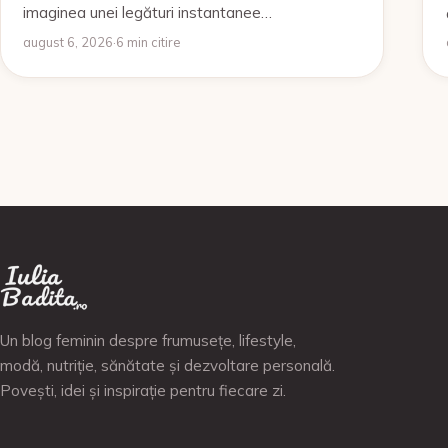
imaginea unei legături instantanee…
august 6, 2026
·
6 min citire
Un blog feminin despre frumusețe, lifestyle,
modă, nutriție, sănătate și dezvoltare personală.
Povești, idei și inspirație pentru fiecare zi.