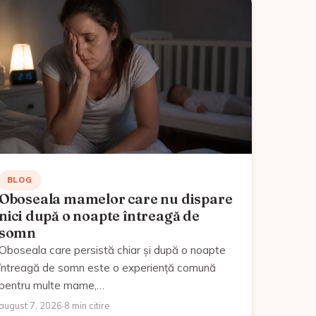
BLOG
Oboseala mamelor care nu dispare
nici după o noapte întreagă de
somn
Oboseala care persistă chiar și după o noapte
întreagă de somn este o experiență comună
pentru multe mame,…
august 7, 2026
·
8 min citire