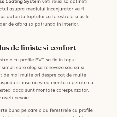
ss Coating System
veti reusi sa obtineti
ctul asupra mediului inconjurator va fi
dus datorita faptului ca ferestrele si usile
 aer de afara sa patrunda in interior,
us de liniste si confort
trele cu profile PVC sa fie in topul
r simpli care aleg sa renoveze sau sa-si
at de mai multe ori despre cat de multe
 gospodarii, insa acestea merita repetate cu
cestea, daca sunt montate corespunzator,
 aveti nevoie.
rte buna pe care o au ferestrele cu profile