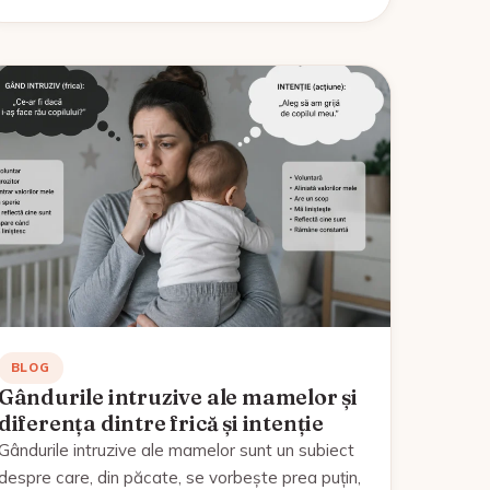
BLOG
Gândurile intruzive ale mamelor și
diferența dintre frică și intenție
Gândurile intruzive ale mamelor sunt un subiect
despre care, din păcate, se vorbește prea puțin,