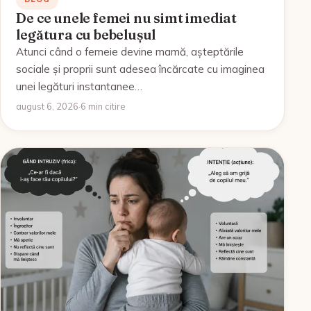
De ce unele femei nu simt imediat
legătura cu bebelușul
Atunci când o femeie devine mamă, așteptările
sociale și proprii sunt adesea încărcate cu imaginea
unei legături instantanee…
august 6, 2026
·
6 min citire