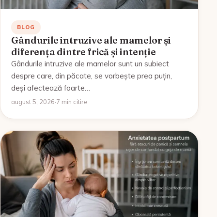
BLOG
Gândurile intruzive ale mamelor și
diferența dintre frică și intenție
Gândurile intruzive ale mamelor sunt un subiect
despre care, din păcate, se vorbește prea puțin,
deși afectează foarte…
august 5, 2026
·
7 min citire