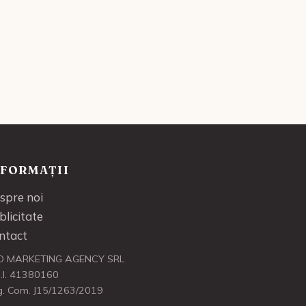
NFORMAȚII
spre noi
blicitate
ntact
O MARKETING AGENCY SRL
.I. 41380160
g. Com. J15/1263/2019