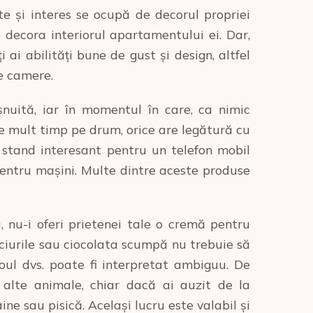
te și interes se ocupă de decorul propriei
u decora interiorul apartamentului ei. Dar,
 ai abilități bune de gust și design, altfel
e camere.
nuită, iar în momentul în care, ca nimic
ce mult timp pe drum, orice are legătură cu
n stand interesant pentru un telefon mobil
pentru mașini. Multe dintre aceste produse
, nu-i oferi prietenei tale o cremă pentru
lciurile sau ciocolata scumpă nu trebuie să
oul dvs. poate fi interpretat ambiguu. De
 alte animale, chiar dacă ai auzit de la
ne sau pisică. Același lucru este valabil și