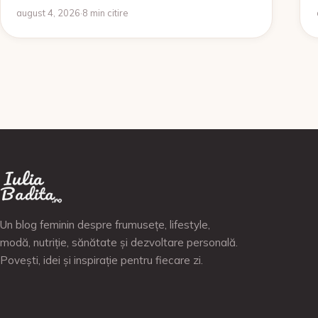
august 4, 2026
·
8 min citire
Un blog feminin despre frumusețe, lifestyle,
modă, nutriție, sănătate și dezvoltare personală.
Povești, idei și inspirație pentru fiecare zi.