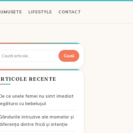
RUMUSETE
LIFESTYLE
CONTACT
aută
Caută
ARTICOLE RECENTE
De ce unele femei nu simt imediat
legătura cu bebelușul
Gândurile intruzive ale mamelor și
diferența dintre frică și intenție