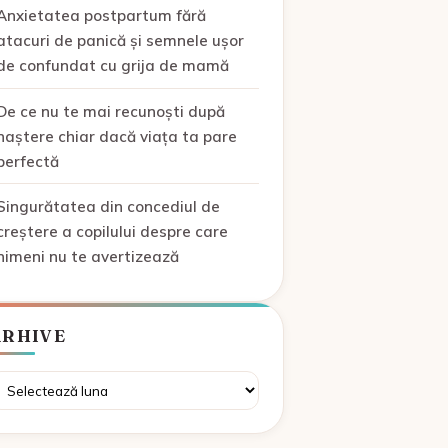
Anxietatea postpartum fără
atacuri de panică și semnele ușor
de confundat cu grija de mamă
De ce nu te mai recunoști după
naștere chiar dacă viața ta pare
perfectă
Singurătatea din concediul de
creștere a copilului despre care
nimeni nu te avertizează
ARHIVE
rhive