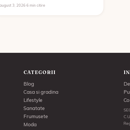
august 3, 2026
·
6 min citire
CATEGORII
I
Blog
De
Casa si gradina
Pu
Lifestyle
Co
Sanatate
SE
Frumusete
C.U
Re
Moda