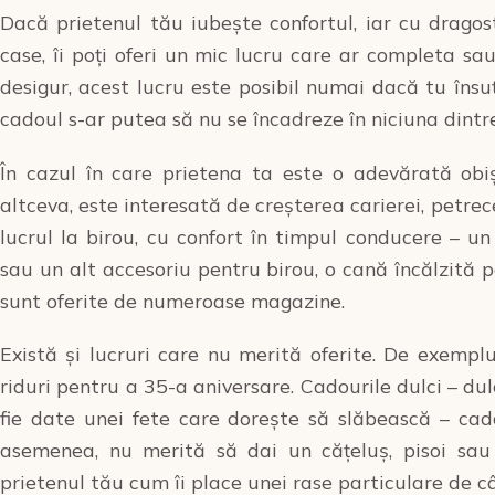
Dacă prietenul tău iubește confortul, iar cu dragos
case, îi poți oferi un mic lucru care ar completa sa
desigur, acest lucru este posibil numai dacă tu însuți
cadoul s-ar putea să nu se încadreze în niciuna dintr
În cazul în care prietena ta este o adevărată obiș
altceva, este interesată de creșterea carierei, petre
lucrul la birou, cu confort în timpul conducere – u
sau un alt accesoriu pentru birou, o cană încălzită 
sunt oferite de numeroase magazine.
Există și lucruri care nu merită oferite. De exemplu
riduri pentru a 35-a aniversare. Cadourile dulci – du
fie date unei fete care dorește să slăbească – cad
asemenea, nu merită să dai un cățeluș, pisoi sau
prietenul tău cum îi place unei rase particulare de câi