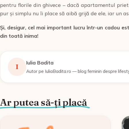
pentru florile din ghivece – dacă apartamentul priet
pur și simplu nu îi place să aibă grijă de ele, iar un 
Și, desigur, cel mai important lucru într-un cadou es
din toată inima!
Iulia Badita
I
Autor pe IuliaBadita.ro — blog feminin despre lifest
Ar putea să-ți placă