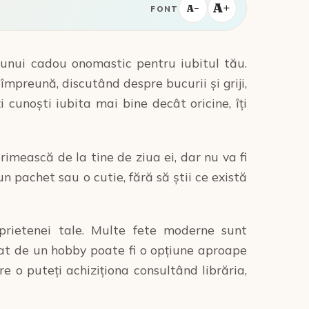
A+
A−
FONT
unui cadou onomastic pentru iubitul tău.
împreună, discutând despre bucurii și griji,
i cunoști iubita mai bine decât oricine, îți
primească de la tine de ziua ei, dar nu va fi
n pachet sau o cutie, fără să știi ce există
 prietenei tale. Multe fete moderne sunt
at de un hobby poate fi o opțiune aproape
e o puteți achiziționa consultând librăria,