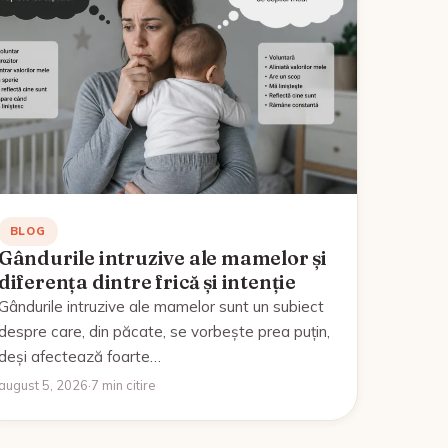
BLOG
Gândurile intruzive ale mamelor și
diferența dintre frică și intenție
Gândurile intruzive ale mamelor sunt un subiect
despre care, din păcate, se vorbește prea puțin,
deși afectează foarte…
august 5, 2026
·
7 min citire